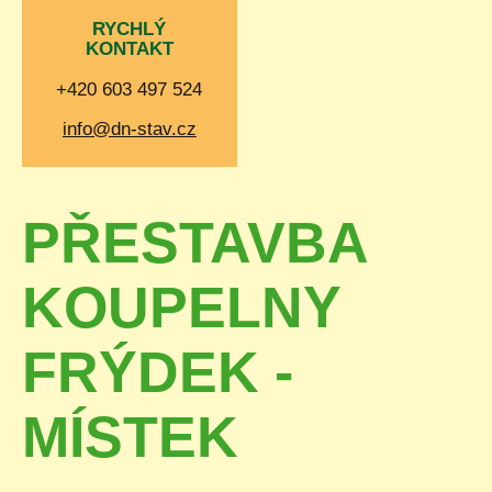
RYCHLÝ
KONTAKT
+420 603 497 524
info@dn-stav.cz
PŘESTAVBA
KOUPELNY
FRÝDEK -
MÍSTEK