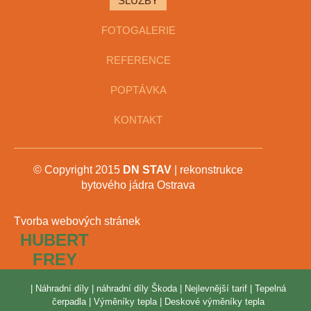
SLUŽBY
FOTOGALERIE
REFERENCE
POPTÁVKA
KONTAKT
© Copyright 2015
DN STAV
| rekonstrukce
bytového jádra Ostrava
Tvorba webových stránek
HUBERT
FREY
|
Náhradní díly
|
náhradní díly Škoda
|
Nejlevnější tarif
|
Tepelná
čerpadla
|
Výměníky tepla
|
Deskové výměníky tepla