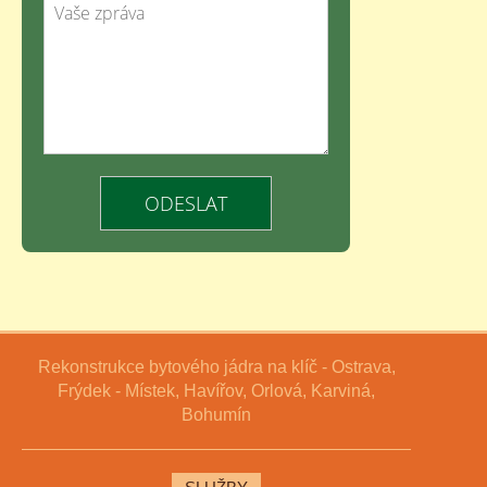
Rekonstrukce bytového jádra na klíč - Ostrava,
Frýdek - Místek, Havířov, Orlová, Karviná,
Bohumín