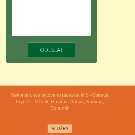
Rekonstrukce bytového jádra na klíč - Ostrava,
Frýdek - Místek, Havířov, Orlová, Karviná,
Bohumín
SLUŽBY