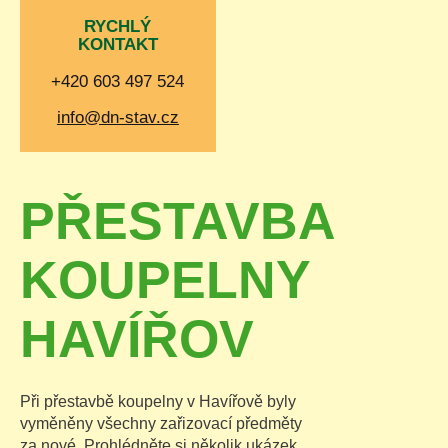
RYCHLÝ
KONTAKT
+420 603 497 524
info@dn-stav.cz
PŘESTAVBA
KOUPELNY
HAVÍŘOV
Při přestavbě koupelny v Havířově byly
vyměněny všechny zařizovací předměty
za nové. Prohlédněte si několik ukázek