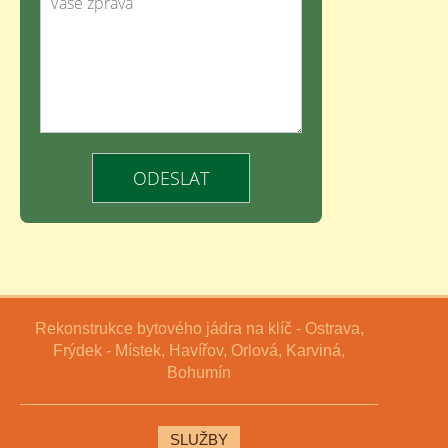
Rekonstrukce bytového jádra na klíč - Ostrava,
Frýdek - Místek, Havířov, Orlová, Karviná,
Bohumín
SLUŽBY