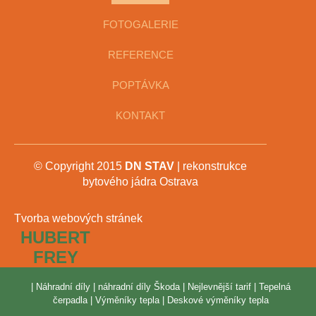
FOTOGALERIE
REFERENCE
POPTÁVKA
KONTAKT
© Copyright 2015
DN STAV
| rekonstrukce
bytového jádra Ostrava
Tvorba webových stránek
HUBERT
FREY
|
Náhradní díly
|
náhradní díly Škoda
|
Nejlevnější tarif
|
Tepelná
čerpadla
|
Výměníky tepla
|
Deskové výměníky tepla