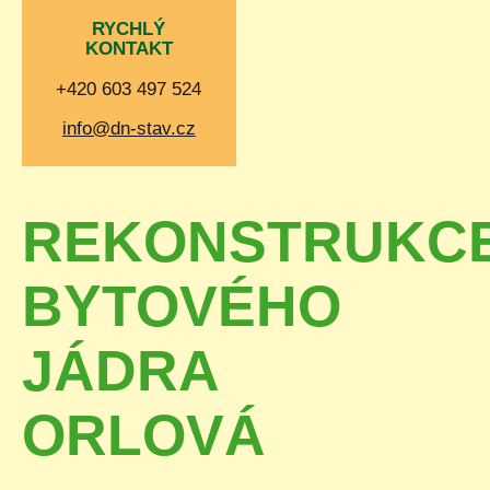
RYCHLÝ
KONTAKT
+420 603 497 524
info@dn-stav.cz
REKONSTRUKC
BYTOVÉHO
JÁDRA
ORLOVÁ