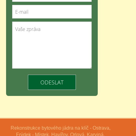
Rekonstrukce bytového jádra na klíč - Ostrava,
Frýdek - Místek, Havířov, Orlová, Karviná,