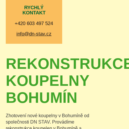
RYCHLÝ
KONTAKT
+420 603 497 524
info@dn-stav.cz
REKONSTRUKC
KOUPELNY
BOHUMÍN
Zhotovení nové koupelny v Bohumíně od
společnosti DN STAV. Provádíme
rekonstrukce koupelen v Bohumíně a