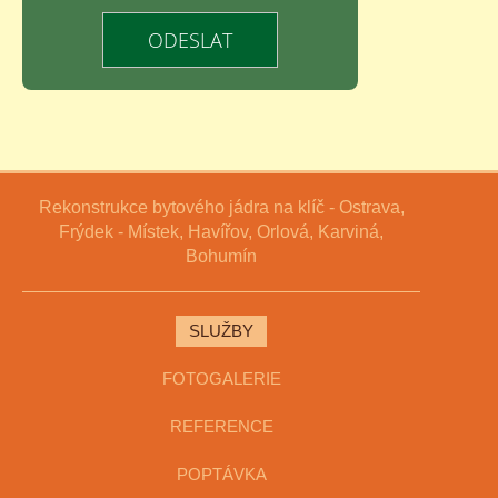
Rekonstrukce bytového jádra na klíč - Ostrava,
Frýdek - Místek, Havířov, Orlová, Karviná,
Bohumín
SLUŽBY
FOTOGALERIE
REFERENCE
POPTÁVKA