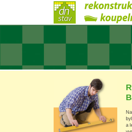
R
B
Na
by
a 
vy