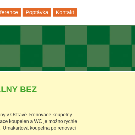
ference
Poptávka
Kontakt
LNY BEZ
elny v Ostravě. Renovace koupelny
vace koupelen a WC je možno rychle
a. Umakartová koupelna po renovaci