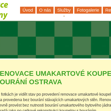
Úvod
O nás
Služby
Fotogalerie
Re
ENOVACE UMAKARTOVÉ KOUPE
OURÁNÍ OSTRAVA
 fotkách je vidět stav po provedení renovace umakartové koup
la provedena bez bourání stávajících umakartových stěn. Reno
levně provést bez nutnosti bourání umakartového bytového jádr
padá jako po celkové rekonstrukci koupelny s bouráním.