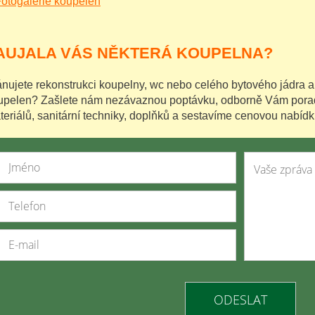
otogalerie koupelen
AUJALA VÁS NĚKTERÁ KOUPELNA?
ánujete rekonstrukci koupelny, wc nebo celého bytového jádra a 
upelen? Zašlete nám nezávaznou poptávku, odborně Vám pora
teriálů, sanitární techniky, doplňků a sestavíme cenovou nabídk