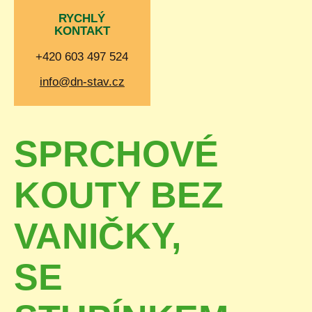
RYCHLÝ
KONTAKT
+420 603 497 524
info@dn-stav.cz
SPRCHOVÉ
KOUTY BEZ
VANIČKY,
SE