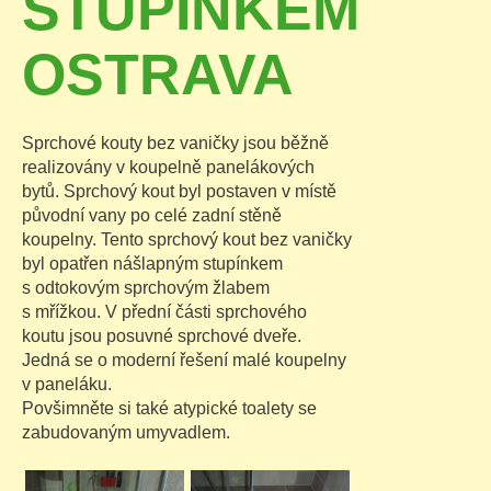
STUPÍNKEM
OSTRAVA
Sprchové kouty bez vaničky jsou běžně
realizovány v koupelně panelákových
bytů. Sprchový kout byl postaven v místě
původní vany po celé zadní stěně
koupelny. Tento sprchový kout bez vaničky
byl opatřen nášlapným stupínkem
s odtokovým sprchovým žlabem
s mřížkou. V přední části sprchového
koutu jsou posuvné sprchové dveře.
Jedná se o moderní řešení malé koupelny
v paneláku.
Povšimněte si také atypické toalety se
zabudovaným umyvadlem.