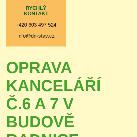
RYCHLÝ
KONTAKT
+420 603 497 524
info@dn-stav.cz
OPRAVA
KANCELÁŘÍ
Č.6 A 7 V
BUDOVĚ