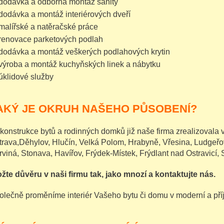
dodávka a odborná montáž sanity
dodávka a montáž interiérových dveří
malířské a natěračské práce
renovace parketových podlah
dodávka a montáž veškerých podlahových krytin
výroba a montáž kuchyňských linek a nábytku
úklidové služby
AKÝ JE OKRUH NAŠEHO PŮSOBENÍ?
konstrukce bytů a rodinných domků již naše firma zrealizovala 
trava,Děhylov, Hlučín, Velká Polom, Hrabyně, Vřesina, Ludgeřov
rviná, Stonava, Havířov, Frýdek-Místek, Frýdlant nad Ostravicí,
ožte důvěru v naši firmu tak, jako mnozí a kontaktujte nás.
olečně proměníme interiér Vašeho bytu či domu v moderní a pří