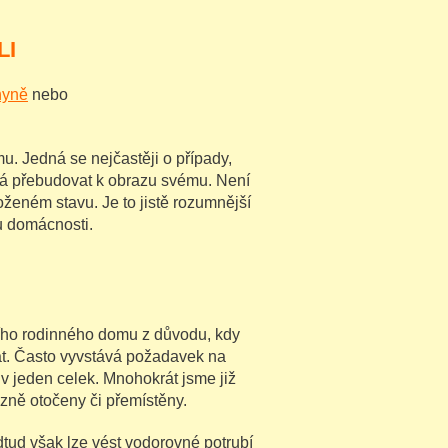
LI
hyně
nebo
mu. Jedná se nejčastěji o případy,
odlá přebudovat k obrazu svému. Není
oženém stavu. Je to jistě rozumnější
u domácnosti.
šího rodinného domu z důvodu, kdy
vat. Často vyvstává požadavek na
 v jeden celek. Mnohokrát jsme již
ůzně otočeny či přemístěny.
Odtud však lze vést vodorovné potrubí