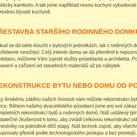
akticky kamkoliv. A tak jsme například novou kuchyni vybudovali 
prostoru bývalé kuchyně.
ŘESTAVBA STARŠÍHO RODINNÉHO DOMK
kud se dá takto kouzlit v bytových jednotkách, tak v rodinných d
přeberné množství. Celý interiér domu se dá přeměnit k nepoz
edstavu, můžeme Vám zajistit služby projektanta a architekta
bavení a zařízení od stavebních materiálů až po nábytek.
EKONSTRUKCE BYTU NEBO DOMU OD P
ky širokému záběru našich činností nám můžete rekonstrukci byt
nce. Během našeho dvacetiletého působení jsme pro své zákazníky
mpletních rekonstrukcí bytů a rodinných domů. Náš ustálený tý
statečné zkušenosti k tomu, aby zvládl celkovou rekonstrukci od
meslníky na jednotlivé dílčí etapy. Náš technik zajistí, aby vše
vazovaly přesně podle technologického postupu a bez prostojů.