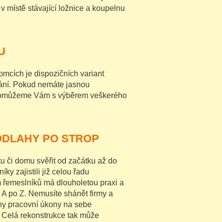
v místě stávající ložnice a koupelnu
U
omcích je dispozičních variant
nání. Pokud nemáte jasnou
. Pomůžeme Vám s výběrem veškerého
ODLAHY PO STROP
u či domu svěřit od začátku až do
 zajistili již celou řadu
m řemeslníků má dlouholetou praxi a
 A po Z. Nemusíte shánět firmy a
chny pracovní úkony na sebe
 Celá rekonstrukce tak může