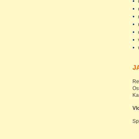
J
Re
Os
Ka
Vl
Sp