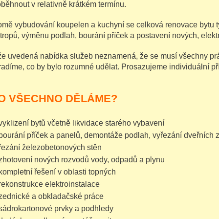
oběhnout v relativně krátkém termínu.
omě vybudování koupelen a kuchyní se celková renovace bytu 
stropů, výměnu podlah, bourání příček a postavení nových, elektr
že uvedená nabídka služeb neznamená, že se musí všechny prá
radíme, co by bylo rozumné udělat. Prosazujeme individuální p
O VŠECHNO DĚLÁME?
vyklizení bytů včetně likvidace starého vybavení
bourání příček a panelů, demontáže podlah, vyřezání dveřních
řezání železobetonových stěn
zhotovení nových rozvodů vody, odpadů a plynu
kompletní řešení v oblasti topných
rekonstrukce elektroinstalace
zednické a obkladačské práce
sádrokartonové prvky a podhledy