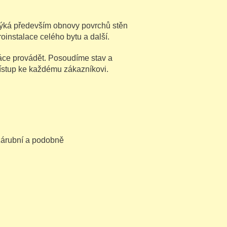
týká především obnovy povrchů stěn
oinstalace celého bytu a další.
ce provádět. Posoudíme stav a
řístup ke každému zákazníkovi.
 zárubní a podobně