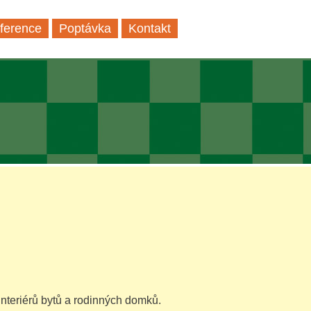
ference
Poptávka
Kontakt
nteriérů bytů a rodinných domků.