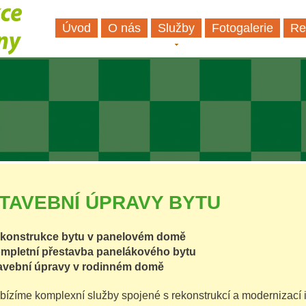
Úvod
O nás
Služby
Fotogalerie
Re
TAVEBNÍ ÚPRAVY BYTU
konstrukce bytu v panelovém domě
mpletní přestavba panelákového bytu
avební úpravy v rodinném domě
bízíme komplexní služby spojené s rekonstrukcí a modernizací i