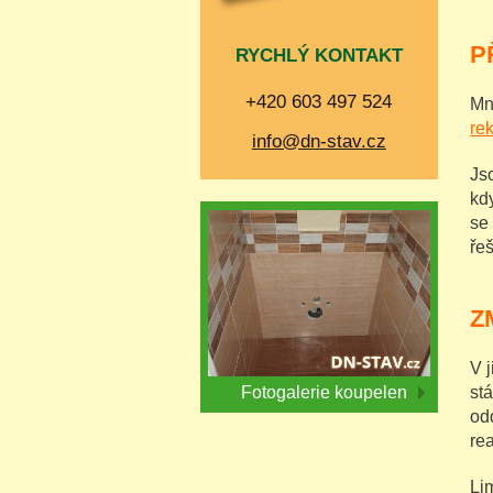
P
RYCHLÝ KONTAKT
+420 603 497 524
Mn
re
info@dn-stav.cz
Js
kd
se 
ře
Z
V 
Fotogalerie koupelen
st
od
re
Lim