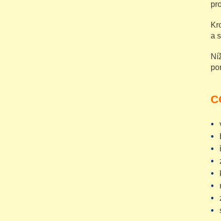
pr
Kr
a 
Ní
po
C