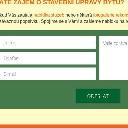
ÁTE ZÁJEM O STAVEBNÍ ÚPRAVY BYTU?
kud Vás zaujala
nabídka služeb
nebo některá
fotogalerie rekon
závaznou poptávku. Spojíme se s Vámi a zašleme nabídku na re