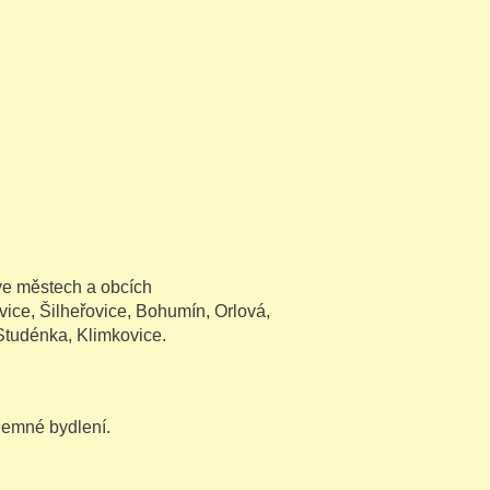
ve městech a obcích
ice, Šilheřovice, Bohumín, Orlová,
 Studénka, Klimkovice.
jemné bydlení.