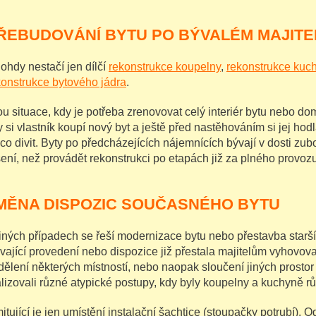
ŘEBUDOVÁNÍ BYTU PO BÝVALÉM MAJITE
ohdy nestačí jen dílčí
rekonstrukce koupelny
,
rekonstrukce kuc
konstrukce bytového jádra
.
ou situace, kdy je potřeba zrenovovat celý interiér bytu nebo do
y si vlastník koupí nový byt a ještě před nastěhováním si jej h
co divit. Byty po předcházejících nájemnících bývají v dosti zub
šení, než provádět rekonstrukci po etapách již za plného provoz
MĚNA DISPOZIC SOUČASNÉHO BYTU
jiných případech se řeší modernizace bytu nebo přestavba star
ávající provedení nebo dispozice již přestala majitelům vyhovo
dělení některých místností, nebo naopak sloučení jiných prostor
alizovali různé atypické postupy, kdy byly koupelny a kuchyně r
itující je jen umístění instalační šachtice (stoupačky potrubí). 