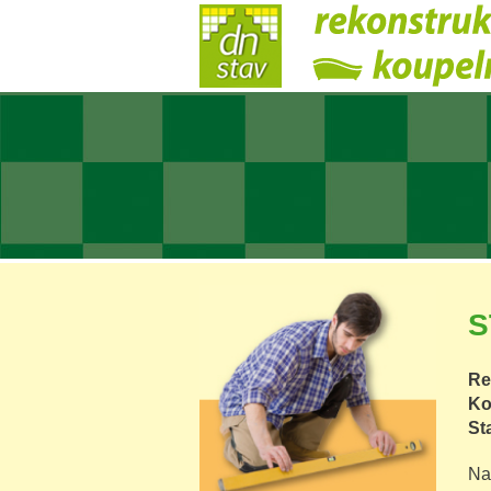
S
Re
Ko
St
Na