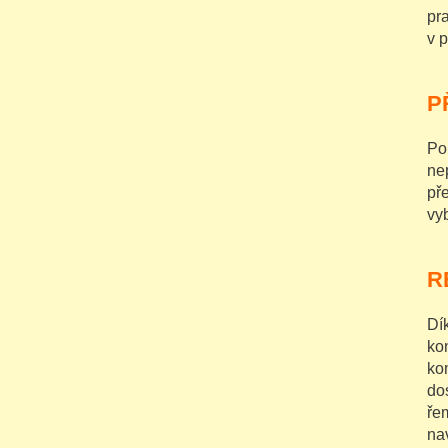
pr
v 
P
Po
ne
př
vy
R
Dí
ko
ko
do
ře
na