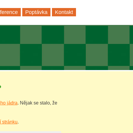
ference
Poptávka
Kontakt
?
ho jádra
. Nějak se stalo, že
í stránku
.