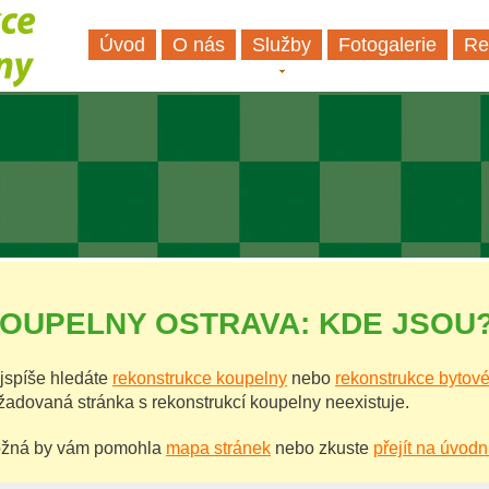
Úvod
O nás
Služby
Fotogalerie
Re
OUPELNY OSTRAVA: KDE JSOU
jspíše hledáte
rekonstrukce koupelny
nebo
rekonstrukce bytové
žadovaná stránka s rekonstrukcí koupelny neexistuje.
žná by vám pomohla
mapa stránek
nebo zkuste
přejít na úvodn